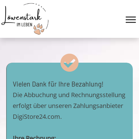
Vielen Dank für Ihre Bezahlung!
Die Abbuchung und Rechnungsstellung
erfolgt über unseren Zahlungsanbieter
DigiStore24.com.
Ihre Rechnung: